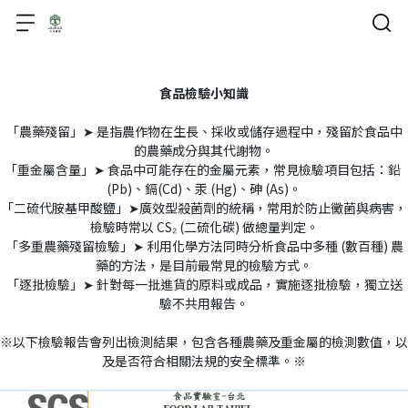
食品檢驗小知識
「農藥殘留」➤ 是指農作物在生長、採收或儲存過程中，殘留於食品中
的農藥成分與其代謝物。
「重金屬含量」➤ 食品中可能存在的金屬元素，常見檢驗項目包括：鉛 
(Pb)、鎘(Cd)、汞 (Hg)、砷 (As)。
「二硫代胺基甲酸鹽」➤廣效型殺菌劑的統稱，常用於防止黴菌與病害，
檢驗時常以 CS₂ (二硫化碳) 做總量判定。
「多重農藥殘留檢驗」➤ 利用化學方法同時分析食品中多種 (數百種) 農
藥的方法，是目前最常見的檢驗方式。
「逐批檢驗」➤ 針對每一批進貨的原料或成品，實施逐批檢驗，獨立送
驗不共用報告。
※以下檢驗報告會列出檢測結果，包含各種農藥及重金屬的檢測數值，以
及是否符合相關法規的安全標準。※