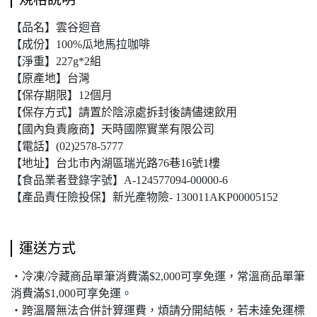
【品名】雲谷迴音
【成份】100%瓜地馬拉咖啡
【淨重】227g*2組
【原產地】台灣
【保存期限】12個月
【保存方式】請置於陰涼處拆封後請儘速飲用
【國內負責廠商】天時國際實業有限公司
【電話】(02)2578-5777
【地址】台北市內湖區瑞光路76巷16號1樓
【食品業者登錄字號】A-124577094-00000-6
【產品責任險投保】新光產物險- 130011AKP00005152
運送方式
・冷凍/冷藏商品單筆消費滿$2,000可享免運，常溫商品單筆
消費滿$1,000可享免運。
・跨溫層無法合併計算運費，煩請分開結帳，若未達免運標