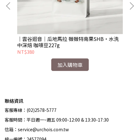
洗
｜雲谷迴音｜瓜地馬拉 薇薇特南果SHB・水洗
｜
中深焙 咖啡豆227g
中
NT$380
NT
加入購物車
聯絡資訊
客服專線：(02)2578-5777
客服時間：平日週一~週五 09:00-12:00 & 13:30-17:30
信箱：service@urchois.com.tw
統一編號：24577094