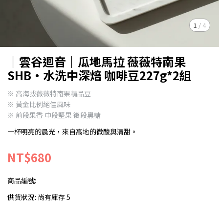
1
/
4
｜雲谷迴音｜瓜地馬拉 薇薇特南果
SHB・水洗中深焙 咖啡豆227g*2組
※ 高海拔薇薇特南果精品豆
※ 黃金比例絕佳風味
※ 前段果香 中段堅果 後段黑糖
一杯明亮的晨光，來自高地的微酸與清甜。
NT$680
商品編號:
供貨狀況:
尚有庫存 5