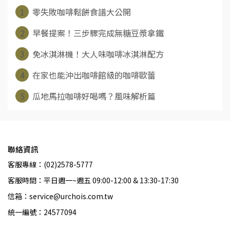
1
零失敗咖啡鬆餅食譜大公開
2
早餐提案！三步驟完成無糖豆漿拿鐵
3
免冰淇淋機！大人味咖啡冰淇淋配方
4
在家也能沖出咖啡館級的咖啡歐蕾
5
瓜地馬拉咖啡好喝嗎？風味解析篇
聯絡資訊
客服專線：(02)2578-5777
客服時間：平日週一~週五 09:00-12:00 & 13:30-17:30
信箱：service@urchois.com.tw
統一編號：24577094