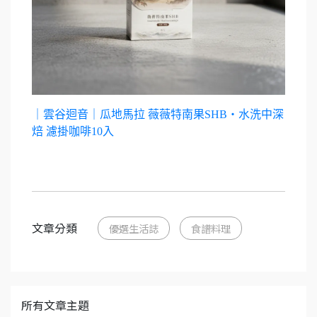
｜雲谷迴音｜瓜地馬拉 薇薇特南果SHB・水洗中深
焙 濾掛咖啡10入
文章分類
優選生活誌
食譜料理
所有文章主題