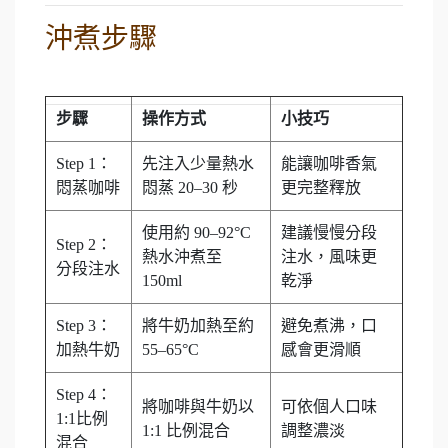
沖煮步驟
步驟
操作方式
小技巧
Step 1：
先注入少量熱水
能讓咖啡香氣
悶蒸咖啡
悶蒸 20–30 秒
更完整釋放
使用約 90–92°C
建議慢慢分段
Step 2：
熱水沖煮至
注水，風味更
分段注水
150ml
乾淨
Step 3：
將牛奶加熱至約
避免煮沸，口
加熱牛奶
55–65°C
感會更滑順
Step 4：
將咖啡與牛奶以
可依個人口味
1:1比例
1:1 比例混合
調整濃淡
混合